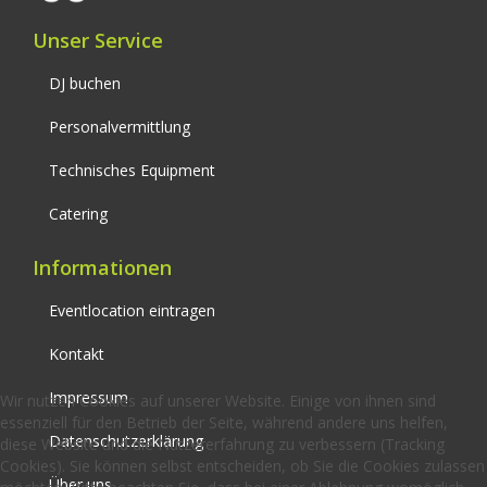
Unser Service
DJ buchen
Personalvermittlung
Technisches Equipment
Catering
Informationen
Eventlocation eintragen
Kontakt
Impressum
Wir nutzen Cookies auf unserer Website. Einige von ihnen sind
essenziell für den Betrieb der Seite, während andere uns helfen,
Datenschutzerklärung
diese Website und die Nutzererfahrung zu verbessern (Tracking
Cookies). Sie können selbst entscheiden, ob Sie die Cookies zulassen
Über uns