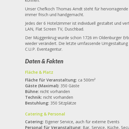
können.
Unser Chefkoch Thomas Arndt steht für hervorragende 
immer frisch und handgemacht.
Jedes der 6 Hotelzimmer ist individuell gestaltet und ve
LAN, Flat Screen TV, Duschbad.
Der Müggenkrug wurde schon 1726 im Oldenburger Erbkr
wieder verändert. Die letzte umfassende Umgestaltung 
C.U.P. Eventagentur.
Daten & Fakten
Fläche & Platz
Fläche für Veranstaltung:
ca 500m²
Gäste (Maximal):
350 Gäste
Bühne:
nicht vorhanden
Technik:
nicht vorhanden
Bestuhlung:
350 Sitzplätze
Catering & Personal
Catering:
Eigener Service, auch für externe Events
Personal für Veranstaltung:
Bar, Service, Küche, Secu