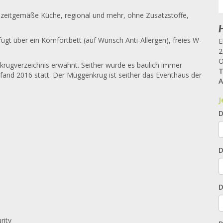
zeitgemäße Küche, regional und mehr, ohne Zusatzstoffe,
rfügt über ein Komfortbett (auf Wunsch Anti-Allergen), freies W-
E
2
O
ugverzeichnis erwähnt. Seither wurde es baulich immer
T
fand 2016 statt. Der Müggenkrug ist seither das Eventhaus der
A
J
D
D
D
rity